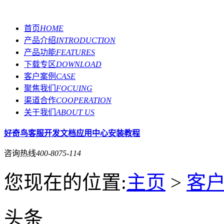
首页
HOME
产品介绍
INTRODUCTION
产品功能
FEATURES
下载专区
DOWNLOAD
客户案例
CASE
聚焦我们
FOCUING
渠道合作
COOPERATION
关于我们
ABOUT US
好奇鸟客服
开发文档
应用中心
安装教程
咨询热线
400-8075-114
您现在的位置:
主页
>
客
头条